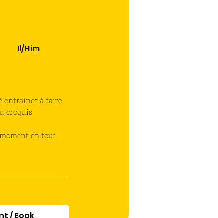
Il/Him
é entrainer à faire 
u croquis 
e moment en tout 
t / Book