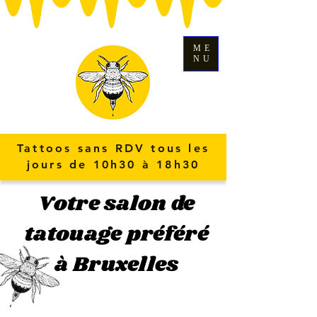
ME
NU
Tattoos sans RDV tous les
jours de 10h30 à 18h30
Votre salon de
tatouage préféré
à Bruxelles