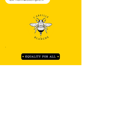
.
Horaires
FAQ
A propos
Fiche de soin
Contact
L'Abeille Blanche ASBL
+32 451 03 86 01