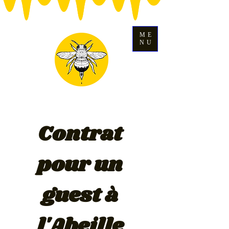
ME
NU
Contrat 
pour un 
guest à 
l'Abeille 