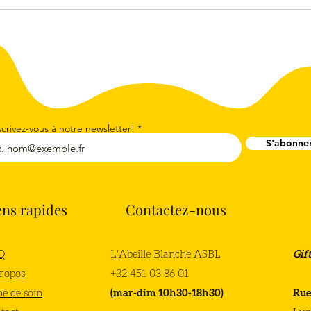
scrivez-vous à notre newsletter!
S'abonne
ens rapides
Contactez-nous
Q
L'Abeille Blanche ASBL
Gif
ropos
+32 451 03 86 01
he de soin
(mar-dim 10h30-18h30)
Rue