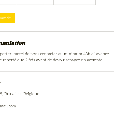
50
e
euros
1
5
emande
m
i
n
à
annulation
2
h
porter, merci de nous contacter au minimum 48h à l'avance.
3
e reporté que 2 fois avant de devoir repayer un acompte.
0
m
i
s
n
9, Bruxelles, Belgique
gmail.com