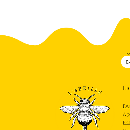
In
Li
FA
A p
Fic