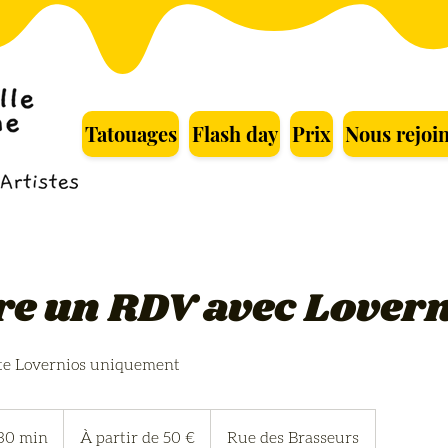
Tatouages
Flash day
Prix
Nous rejoi
e un RDV avec Lover
iste Lovernios uniquement
À
partir
 30 min
D
À partir de 50 €
Rue des Brasseurs
de