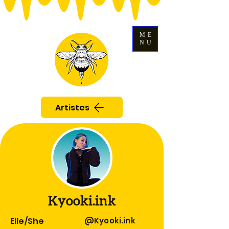
ME
NU
Artistes
Kyooki.ink
Elle/She
@Kyooki.ink